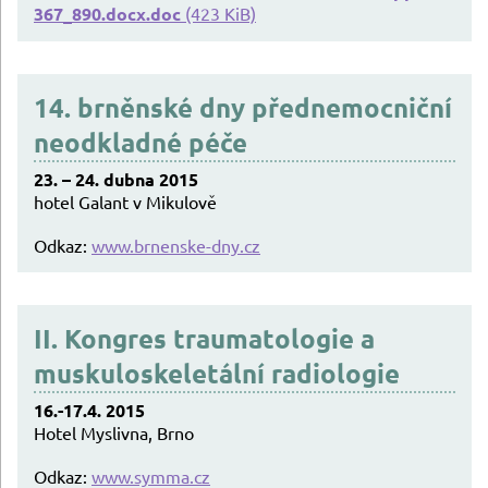
367_890.docx.doc
(423 KiB)
14. brněnské dny přednemocniční
neodkladné péče
23. – 24. dubna 2015
hotel Galant v Mikulově
Odkaz:
www.brnenske-dny.cz
II. Kongres traumatologie a
muskuloskeletální radiologie
16.-17.4. 2015
Hotel Myslivna, Brno
Odkaz:
www.symma.cz