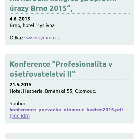
úrazy Brno 2015“,
4.6. 2015
Brno, hotel Myslivna
Odkaz:
www.symma.cz
Konference "Profesionalita v
ošetřovatelství II"
21.5.2015
Hotel Hesperia, Brněnská 55, Olomouc.
Soubor:
konference_pozvanka_olomouc_kveten2015.pdf
(306 KiB)