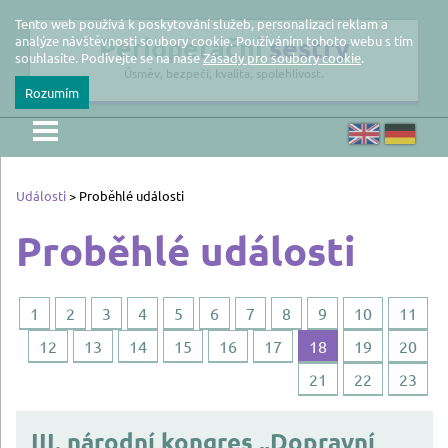
Tento web používá k poskytování služeb, personalizaci reklam a
Perioperační
sestry
analýze návštěvnosti soubory cookie. Používáním tohoto webu s tím
souhlasíte. Podívejte se na naše
Zásady pro soubory cookie
.
Úsměv, bezpečí, kvalita, spolehlivost.
Rozumím
Události
> Proběhlé události
Proběhlé události
1
2
3
4
5
6
7
8
9
10
11
12
13
14
15
16
17
18
19
20
21
22
23
III. národní kongres „Dopravní