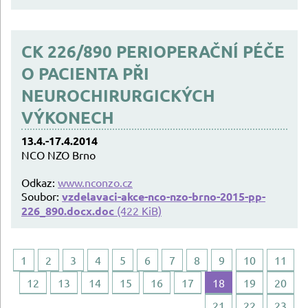
CK 226/890 PERIOPERAČNÍ PÉČE
O PACIENTA PŘI
NEUROCHIRURGICKÝCH
VÝKONECH
13.4.-17.4.2014
NCO NZO Brno
Odkaz:
www.nconzo.cz
Soubor:
vzdelavaci-akce-nco-nzo-brno-2015-pp-
226_890.docx.doc
(422 KiB)
1
2
3
4
5
6
7
8
9
10
11
12
13
14
15
16
17
18
19
20
21
22
23