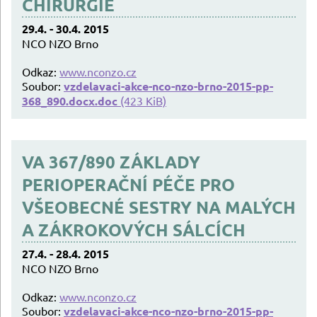
CHIRURGIE
29.4. - 30.4. 2015
NCO NZO Brno
Odkaz:
www.nconzo.cz
Soubor:
vzdelavaci-akce-nco-nzo-brno-2015-pp-
368_890.docx.doc
(423 KiB)
VA 367/890 ZÁKLADY
PERIOPERAČNÍ PÉČE PRO
VŠEOBECNÉ SESTRY NA MALÝCH
A ZÁKROKOVÝCH SÁLCÍCH
27.4. - 28.4. 2015
NCO NZO Brno
Odkaz:
www.nconzo.cz
Soubor:
vzdelavaci-akce-nco-nzo-brno-2015-pp-