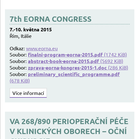
7th EORNA CONGRESS
7.-10. května 2015
Řím, Itálie
Odkaz:
www.eorna.eu
Soubor:
finalni-program-eorna-2015.pdf
(1742 KiB)
Soubor:
abstract-book-eorna-2015.pdf
(5692 KiB)
Soubor:
zprava-eorna-kongres-2015-1.doc
(286 KiB)
Soubor:
preliminary_scientific_programme.pdf
(678 KiB)
Více informací
VA 268/890 PERIOPERAČNÍ PÉČE
V KLINICKÝCH OBORECH – OČNÍ